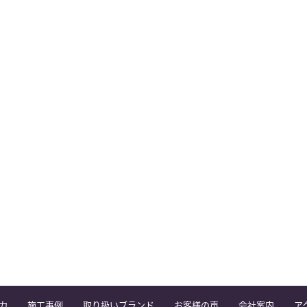
力
施工事例
取り扱いブランド
お客様の声
会社案内
ア